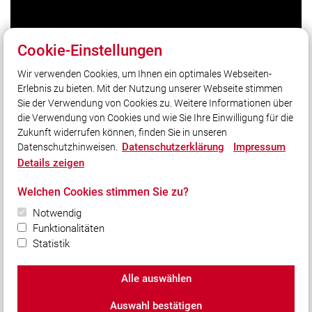
Cookie-Einstellungen
Wir verwenden Cookies, um Ihnen ein optimales Webseiten-
Unser Leitsatz
Erlebnis zu bieten. Mit der Nutzung unserer Webseite stimmen
"Einer für Alle, Alle für Einen"
Sie der Verwendung von Cookies zu. Weitere Informationen über
Gott zur Ehr dem Nächsten zur Wehr !
die Verwendung von Cookies und wie Sie Ihre Einwilligung für die
Zukunft widerrufen können, finden Sie in unseren
Datenschutzerklärung
Impressum
Datenschutzhinweisen.
Social Media
Details zeigen
Auch unterwegs immer auf dem Laufenden bleiben?
Welchen Cookies stimmen Sie zu?
Bleiben Sie mit uns in Kontakt und vernetzen Sie sich
mit uns!
Notwendig
Funktionalitäten
Statistik
Alle auswählen
© 2026 Freiwillige Feuerwehr Bad Tölz e.V.
Auswahl bestätigen
Impressum
|
Datenschutz
|
Cookie-Einstellungen