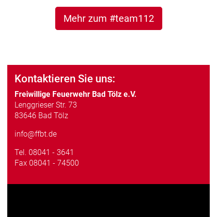
Mehr zum #team112
Kontaktieren Sie uns:
Freiwillige Feuerwehr Bad Tölz e.V.
Lenggrieser Str. 73
83646 Bad Tölz
info@ffbt.de
Tel.
08041 - 3641
Fax 08041 - 74500