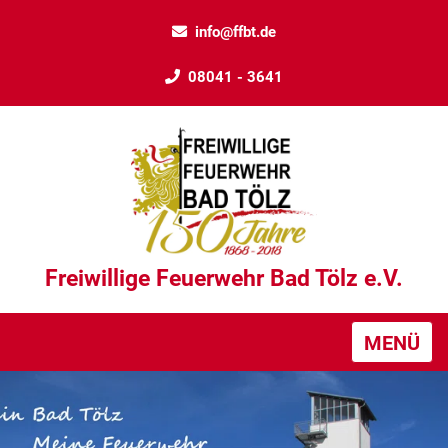
info@ffbt.de
08041 - 3641
Freiwillige Feuerwehr Bad Tölz e.V.
MENÜ